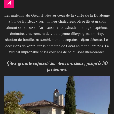
I
n
s
Les maisons de Gréal situées au cœur de la vallée de la Dordogne
t
à 1 h de Bordeaux sont un lieu chaleureux où petits et grands
a
aiment se retrouver. Anniversaire, cousinade, mariage, baptême,
g
r
séminaire, enterrement de vie de jeune fille/garçon, amiriage,
a
réunion de famille, rassemblement de copains, séjour détente. Les
m
occasions de venir sur le domaine de Gréal ne manquent pas. La
vue est imprenable et les couchés de soleil sont mémorables.
Gîtes grande capacité sur deux maisons , jusqu'à 30
personnes.